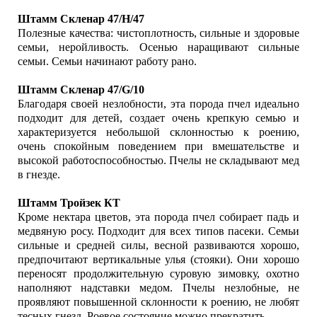
Штамм Скленар 47/H/47
Полезные качества: чистоплотность, сильные и здоровые
семьи, неройливость. Осенью наращивают сильные
семьи. Семьи начинают работу рано.
Штамм Скленар 47/G/10
Благодаря своей незлобности, эта порода пчел идеально
подходит для детей, создает очень крепкую семью и
характеризуется небольшой склонностью к роению,
очень спокойным поведением при вмешательстве и
высокой работоспособностью. Пчелы не складывают мед
в гнезде.
Штамм Тройзек КТ
Кроме нектара цветов, эта порода пчел собирает падь и
медвяную росу. Подходит для всех типов пасеки. Семьи
сильные и средней силы, весной развиваются хорошо,
предпочитают вертикальные улья (стояки). Они хорошо
переносят продолжительную суровую зимовку, охотно
наполняют надставки медом. Пчелы незлобные, не
проявляют повышенной склонности к роению, не любят
тесных гнезд, Роевое состояние можно прекратить.