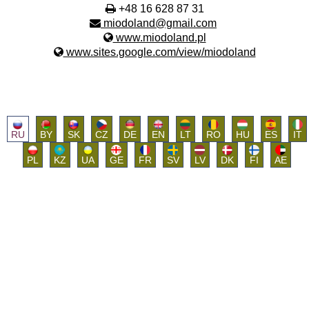
+48 16 628 87 31
miodoland@gmail.com
www.miodoland.pl
www.sites.google.com/view/miodoland
RU
BY
SK
CZ
DE
EN
LT
RO
HU
ES
IT
PL
KZ
UA
GE
FR
SV
LV
DK
FI
AE